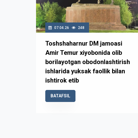
07.04.26
248
Toshshaharnur DM jamoasi
Amir Temur xiyobonida olib
borilayotgan obodonlashtirish
ishlarida yuksak faollik bilan
ishtirok etib
BATAFSIL