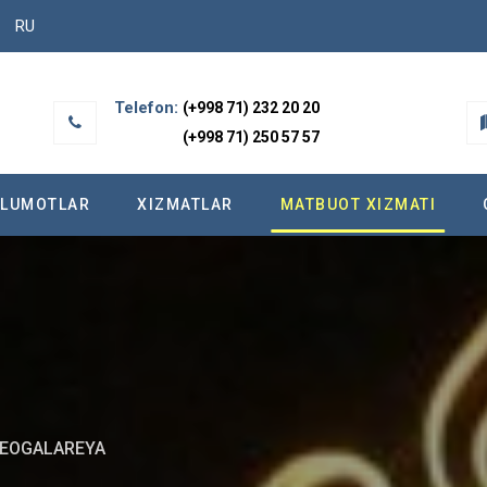
RU
Telefon:
(+998 71) 232 20 20
(+998 71) 250 57 57
’LUMOTLAR
XIZMATLAR
МATBUOT XIZMATI
DEOGALAREYA