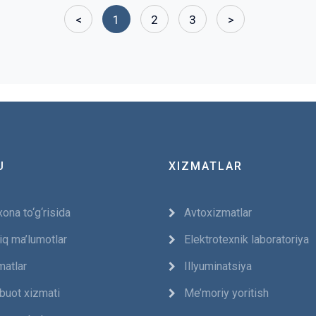
<
1
2
3
>
U
XIZMATLAR
ona to‘g‘risida
Avtoxizmatlar
iq ma’lumotlar
Elektrotexnik laboratoriya
matlar
Illyuminatsiya
buot xizmati
Me’moriy yoritish