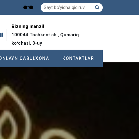
Bizning manzil
100044 Toshkent sh., Qumariq
koʻchasi, 3-uy
ОNLAYN QABULXONA
КONTAKTLAR