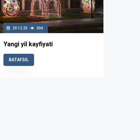
29.12.25
304
Yangi yil kayfiyati
BATAFSIL