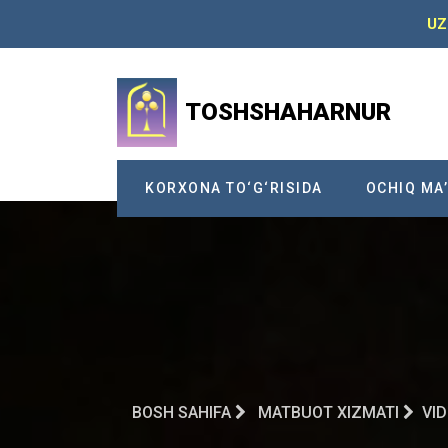
UZ
TOSHSHAHARNUR
KORXONA TO‘G‘RISIDA
OCHIQ MA
BOSH SAHIFA
МATBUOT XIZMATI
VI