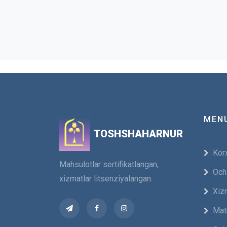
MEN
TOSHSHAHARNUR
Korx
Mahsulotlar sertifikatlangan,
Och
xizmatlar litsenziyalangan.
Xiz
Мat