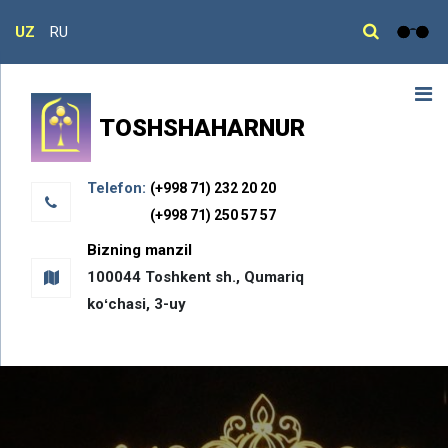
UZ
RU
TOSHSHAHARNUR
Telefon:
(+998 71) 232 20 20
(+998 71) 250 57 57
Bizning manzil
100044 Toshkent sh., Qumariq
koʻchasi, 3-uy