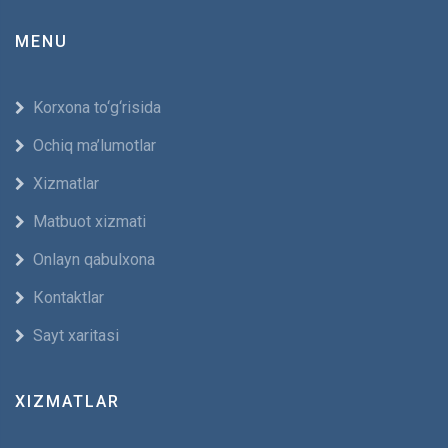
MENU
Korxona to‘g‘risida
Ochiq ma’lumotlar
Xizmatlar
Мatbuot xizmati
Оnlayn qabulxona
Кontaktlar
Sayt xaritasi
XIZMATLAR