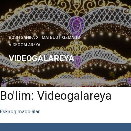
BOSH SAHIFA
МATBUOT XIZMATI
VIDEOGALAREYA
VIDEOGALAREYA
Bo'lim:
Videogalareya
Maqolalar
Eskiroq maqolalar
bo‘yicha