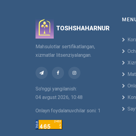
MEN
TOSHSHAHARNUR
Korx
Mahsulotlar sertifikatlangan,
Och
xizmatlar litsenziyalangan.
Xiz
Мat
Оnl
So’nggi yangilanish:
Кon
04 avgust 2026, 10:48
Sayt
Onlayn foydalanuvchilar soni:
1