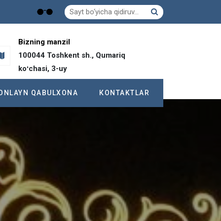
Bizning manzil
100044 Toshkent sh., Qumariq
koʻchasi, 3-uy
ОNLAYN QABULXONA
КONTAKTLAR