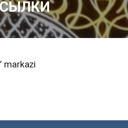
ССЫЛКИ
i” markazi