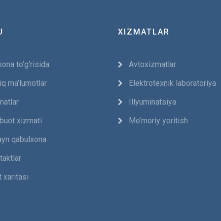
U
XIZMATLAR
ona to‘g‘risida
Avtoxizmatlar
iq ma’lumotlar
Elektrotexnik laboratoriya
matlar
Illyuminatsiya
buot xizmati
Me’moriy yoritish
ayn qabulxona
taktlar
 xaritasi