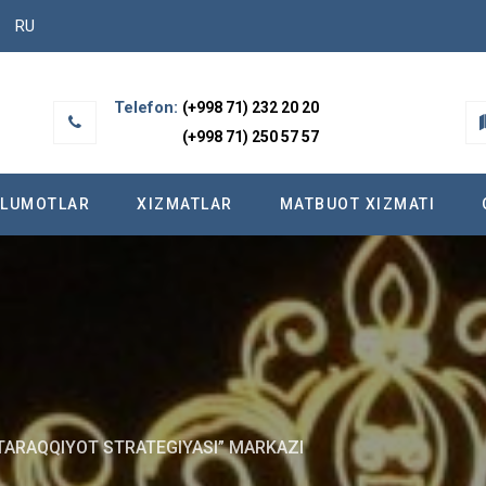
RU
Telefon:
(+998 71) 232 20 20
(+998 71) 250 57 57
’LUMOTLAR
XIZMATLAR
МATBUOT XIZMATI
TARAQQIYOT STRATEGIYASI” MARKAZI