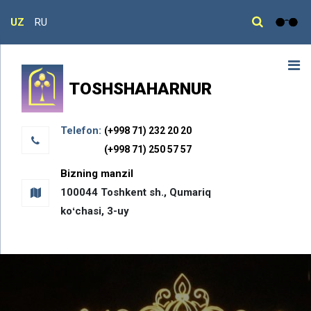
UZ
RU
TOSHSHAHARNUR
Telefon:
(+998 71) 232 20 20
(+998 71) 250 57 57
Bizning manzil
100044 Toshkent sh., Qumariq
koʻchasi, 3-uy