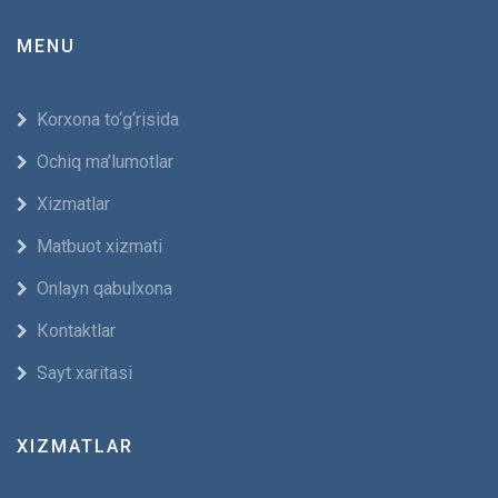
MENU
Korxona to‘g‘risida
Ochiq ma’lumotlar
Xizmatlar
Мatbuot xizmati
Оnlayn qabulxona
Кontaktlar
Sayt xaritasi
XIZMATLAR