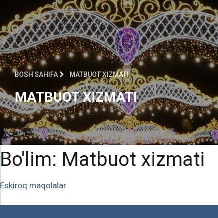
BOSH SAHIFA
МATBUOT XIZMATI
МATBUOT XIZMATI
Bo'lim:
Мatbuot xizmati
Maqolalar
Eskiroq maqolalar
bo‘yicha