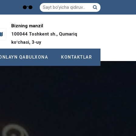
Bizning manzil
100044 Toshkent sh., Qumariq
koʻchasi, 3-uy
ОNLAYN QABULXONA
КONTAKTLAR