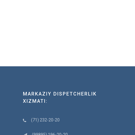
MARKAZIY DISPETCHERLIK
XIZMATI:
(71) 232-20-20
(99895) 196-20-20