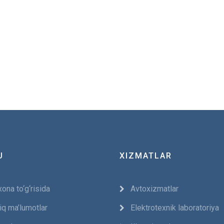
U
XIZMATLAR
ona to‘g‘risida
Avtoxizmatlar
iq ma’lumotlar
Elektrotexnik laboratoriya